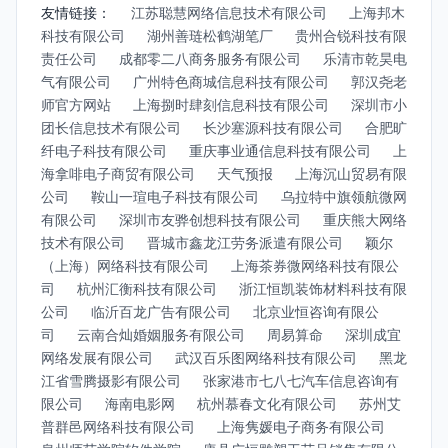
友情链接：
江苏聪慧网络信息技术有限公司
上海邦木
科技有限公司
湖州善琏松鹤湖笔厂
贵州合锐科技有限
责任公司
成都零二八商务服务有限公司
乐清市乾昊电
气有限公司
广州特色商城信息科技有限公司
郭汉尧老
师官方网站
上海捌时肆刻信息科技有限公司
深圳市小
团长信息技术有限公司
长沙塞源科技有限公司
合肥旷
纤电子科技有限公司
重庆事业通信息科技有限公司
上
海拿啡电子商贸有限公司
天气预报
上海沉山贸易有限
公司
鞍山一瑄电子科技有限公司
乌拉特中旗领航微网
有限公司
深圳市友骅创想科技有限公司
重庆熊大网络
技术有限公司
晋城市鑫龙江劳务派遣有限公司
颖尔
（上海）网络科技有限公司
上海茶券微网络科技有限公
司
杭州汇衡科技有限公司
浙江恒凯装饰材料科技有限
公司
临沂百龙广告有限公司
北京业恒咨询有限公
司
云南合灿婚姻服务有限公司
周易算命
深圳成宜
网络发展有限公司
武汉百乐图网络科技有限公司
黑龙
江省雪腾摄影有限公司
张家港市七八七汽车信息咨询有
限公司
海南电影网
杭州慕春文化有限公司
苏州艾
普群邑网络科技有限公司
上海隽媛电子商务有限公司