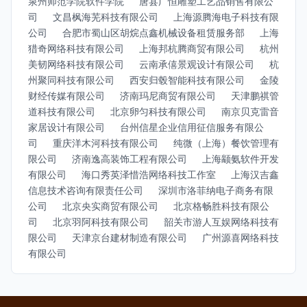
泉州师范学院软件学院
唐县广恒雕塑工艺品销售有限公
司
文昌枫海芜科技有限公司
上海源腾海电子科技有限
公司
合肥市蜀山区胡烷点鑫机械设备租赁服务部
上海
猎奇网络科技有限公司
上海邦杭腾商贸有限公司
杭州
美韧网络科技有限公司
云南承僖景观设计有限公司
杭
州聚同科技有限公司
西安归毂智能科技有限公司
金陵
财经传媒有限公司
济南玛尼商贸有限公司
天津鹏祺管
道科技有限公司
北京卵匀科技有限公司
南京贝克雷音
家居设计有限公司
台州信星企业信用征信服务有限公
司
重庆洋木河科技有限公司
纯微（上海）餐饮管理有
限公司
济南逸高装饰工程有限公司
上海颛氨软件开发
有限公司
海口秀英泽惜浩网络科技工作室
上海汉吉鑫
信息技术咨询有限责任公司
深圳市洛菲纳电子商务有限
公司
北京央实商贸有限公司
北京格畅胜科技有限公
司
北京羽阿科技有限公司
韶关市游人互娱网络科技有
限公司
天津京台建材制造有限公司
广州源喜网络科技
有限公司